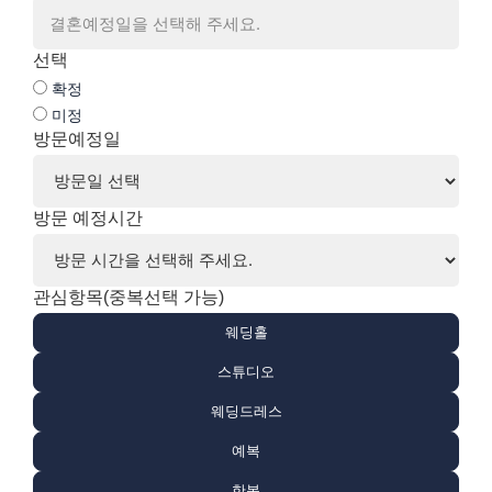
선택
확정
미정
방문예정일
방문 예정시간
관심항목(중복선택 가능)
웨딩홀
스튜디오
웨딩드레스
예복
한복