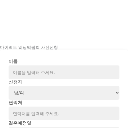
콘
텐
츠
로
건
너
뛰
다이렉트 웨딩박람회 사전신청
기
이름
신청자
연락처
결혼예정일