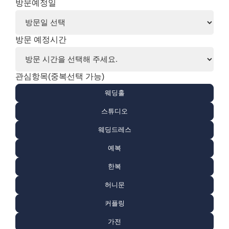
방문예정일
방문 예정시간
관심항목(중복선택 가능)
웨딩홀
스튜디오
웨딩드레스
예복
한복
허니문
커플링
가전